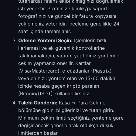
tutarlarda) finans ekibi kimliğinizi doğrulamak
isteyecektir. Profilinize kimlik/pasaport
fotoğrafınızı ve güncel bir fatura kopyasını
yüklemeniz yeterlidir. İnceleme genellikle 24
saat içinde tamamlanır.
Ödeme Yöntemi Seçin:
İşlemlerin hızlı
ilerlemesi ve ek güvenlik kontrollerine
takılmamak için, yatırım yaptığınız yöntemle
çekim yapmanız önerilir. Kartlar
(Visa/Mastercard), e-cüzdanlar (Piastrix)
veya en hızlı yöntem olan ve 15-60 dakika
içinde hesaba geçen kripto paraları
(Bitcoin/USDT) kullanabilirsiniz.
Talebi Gönderin:
Kasa → Para Çekme
bölümüne gidin, bilgilerinizi ve tutarı girin.
Minimum çekim limiti seçtiğiniz yönteme göre
değişir ancak genel olarak oldukça düşük
limitlerden başlar.