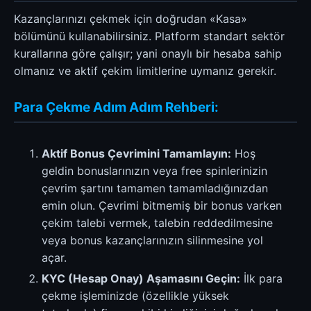
Kazançlarınızı çekmek için doğrudan «Kasa»
bölümünü kullanabilirsiniz. Platform standart sektör
kurallarına göre çalışır; yani onaylı bir hesaba sahip
olmanız ve aktif çekim limitlerine uymanız gerekir.
Para Çekme Adım Adım Rehberi:
Aktif Bonus Çevrimini Tamamlayın:
Hoş
geldin bonuslarınızın veya free spinlerinizin
çevrim şartını tamamen tamamladığınızdan
emin olun. Çevrimi bitmemiş bir bonus varken
çekim talebi vermek, talebin reddedilmesine
veya bonus kazançlarınızın silinmesine yol
açar.
KYC (Hesap Onay) Aşamasını Geçin:
İlk para
çekme işleminizde (özellikle yüksek