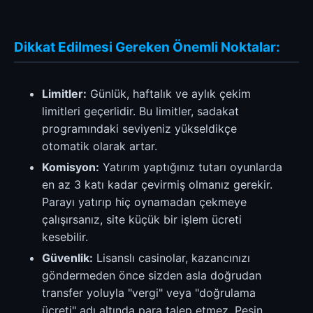
Dikkat Edilmesi Gereken Önemli Noktalar:
Limitler:
Günlük, haftalık ve aylık çekim
limitleri geçerlidir. Bu limitler, sadakat
programındaki seviyeniz yükseldikçe
otomatik olarak artar.
Komisyon:
Yatırım yaptığınız tutarı oyunlarda
en az 3 katı kadar çevirmiş olmanız gerekir.
Parayı yatırıp hiç oynamadan çekmeye
çalışırsanız, site küçük bir işlem ücreti
kesebilir.
Güvenlik:
Lisanslı casinolar, kazancınızı
göndermeden önce sizden asla doğrudan
transfer yoluyla "vergi" veya "doğrulama
ücreti" adı altında para talep etmez. Peşin